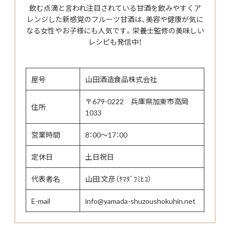
飲む点滴と言われ注目されている甘酒を飲みやすくア
レンジした新感覚のフルーツ甘酒は、美容や健康が気に
なる女性やお子様にも人気です。栄養士監修の美味しい
レシピも発信中！
屋号
山田酒造食品株式会社
〒679-0222 兵庫県加東市高岡
住所
1033
営業時間
8：00～17：00
定休日
土日祝日
代表者名
山田 文彦（ﾔﾏﾀﾞﾌﾐﾋｺ）
E-mail
info@yamada-shuzoushokuhin.net