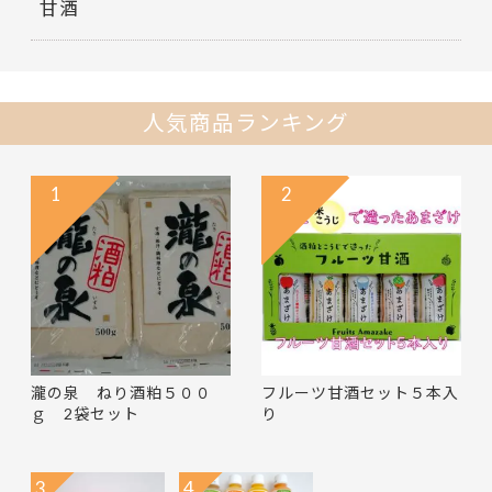
甘酒
人気商品ランキング
1
2
瀧の泉 ねり酒粕５００
フルーツ甘酒セット５本入
ｇ 2袋セット
り
3
4