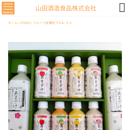

山田酒造食品株式会社
menu
ホーム
>
ITEMS
>
フルーツ甘酒ギフトA−３０