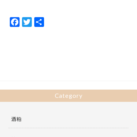
F
T
共
ac
w
有
e
itt
b
er
o
o
k
Category
酒粕