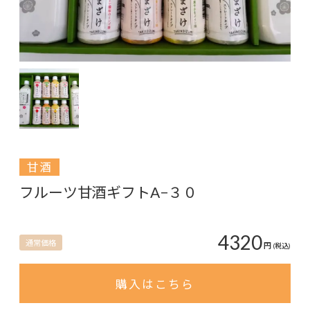
甘酒
フルーツ甘酒ギフトA−３０
4320
通常価格
円
(税込)
購入はこちら